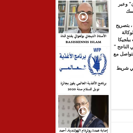
” وعبر
اسك
، بتصريح
وكالة
الأستاذ التيجاني بولعوالي يفتح قناة
ببلجيكا
BASISKENNIS ISLAM
ي الناجح ”
لتواصل مع
في شريط
برنامج الأغذية العالمي يفوز بجائزة
نوبل للسلام سنة 2020
إصابة عمدة روتردام الهولندية، أحمد