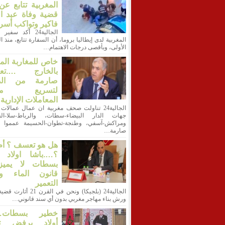
المغربية تتابع ع
قضية وفاة عبد ا
فاكير وتواكب أسر
الجالية24 أكد سفي
المغربية لدى إيطاليا بروما، أن السفارة تتابع، منذ 
الأولى، وبأقصى درجات الاهتمام…
خاص للمغاربة الم
بالخارج ….تعل
صارمة من الدا
لتسريع معا
المعاملات الإدارية
الجالية24 تناولت صحف مغربية ان عمال عمالات 
جهات الدار البيضاء-سطات، والرباط-سلا-الق
ومراكش-آسفي، وطنجة-تطوان-الحسيمة عمموا ت
صارمة…
هل هو تعسف ؟ أم
؟….باشا اولاد أ
بسطات لا يميز
قانون الماء وق
التعمير
الجالية24 (بلجيكا) ونحن في القرن
ورش بناء مهاجر مغربي بدون أي سند قانوني…
خطير بسطات…ب
أولاد يرفض ت