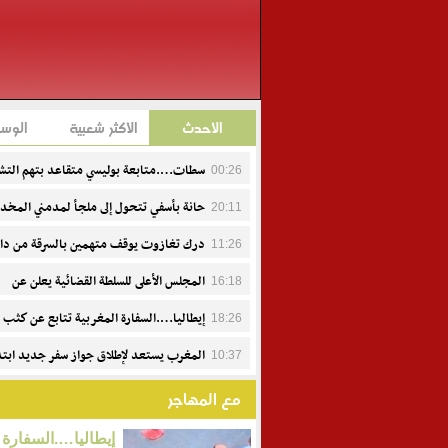
الأحدث
الأكثر شعبية
الوس
سطات….متابعة بوليسي متقاعد بتهم التش
00:26
وإهانة هيئة منظمة
حانة بأسفي تتحول إلى ملجأ لمدمني المخد
20:11
ومطالب بتفعيل القرارات العاملية
درك تغازوت يوقف متهمين بالسرقة من دا
11:26
السيارات
المجلس الأعلى للسلطة القضائية يعلن عن
16:18
تعيينات جديدة
إيطاليا….السفارة المغربية تتابع عن كثب 
18:26
وفاة عبد الرحيم فاكير وتواكب أسرته
المغرب يستعد لإطلاق جواز سفر جديد ابتدا
10:37
من 15 يوليوز.. تصميم حديث ومعايير أمنية متطورة
مع المهاجر
إيطاليا….السفارة