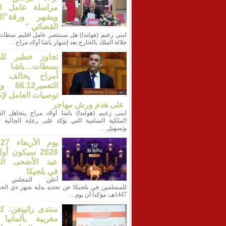
مراسلة عامل الإ
ويشهر ورقة”ال
القضائي “
لبنى زعيم (هولندا) هل سينتصر عامل اقليم سطات 
جلالة الملك بالخارج بعد إشهار باشا أولاد مراح…
تجاوز خطير لل
بسطات…باشا أ
أمراح يخالف ق
التعمير12
توصيات العامل لإ
على هدم ورش مهاجر
لبنى زعيم (هولندا) باشا أولاد مراح يتجاهل الت
الملكية السامية التي تؤكد على رعاية الجالية ال
وتسهيل…
ي
2026 سيكون أو
عيد الأضحى الم
في بلجيكا
أعلن المجلس ال
للمسلمين في بلجيكا عن تحديد بداية شهر ذي الحج
1447هـ، مؤكداً أن يوم…
منتدى راتينغن: ك
مغربية بألمانيا