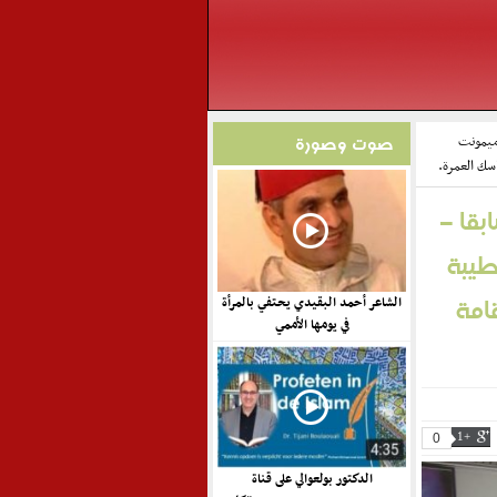
 ميمونت
صوت وصورة
اسك العمرة.
بقا –
طيبة
قامة
الشاعر أحمد البقيدي يحتفي بالمرأة
في يومها الأممي
0
+1
الدكتور بولعوالي على قناة