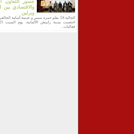
جسور التعاون ال
والاقتصادي بين ا
وبرلين
الجالية 24/ بقلم حمزة سمير و عدسة أسامة الخالقي
فعاليات…