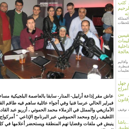
ن كثب
لرحيم
ته
ر المملكة
اللحظات
قيمين
يمات
خلية
لجة
وأقاليم
نيطرة،
عليمات
 جهل
مراح
 بين
انون
فبراير الحالي عرسا فنيا وفي أجواء عائلية ساهم فيه طاقم ال
الأمازيغي والممثل في الزملاء محمد الحموتي ، أزريو عبد القادر
 21 أثارت قضية توقيف
اللطيف
رابح ومحمد الحموشي عبر البرنامج الإذاعي ” أمركواج 
اشا
ينبش في ملفات وقضايا تهم المنطقة ويستحضر أعلامها في ك
طبيق