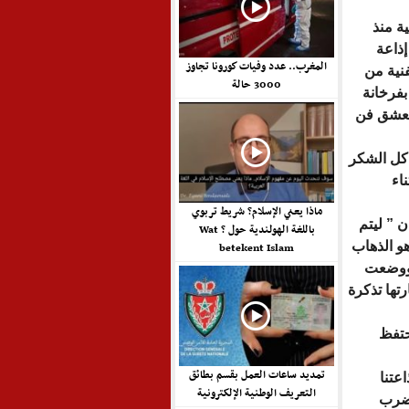
ة منذ
ذاعة
المغرب.. عدد وفيات كورونا تجاوز
فنية من
3000 حالة
 بفرخانة
وتعشق فن
كل الشكر
اء
ماذا يعني الإسلام؟ شريط تربوي
 ” ليتم
باللغة الهولندية حول ? Wat
هو الذهاب
betekent Islam
 ووضعت
تها تذكرة
تحتفظ
تمديد ساعات العمل بقسم بطائق
عتنا
التعريف الوطنية الإلكترونية
وضرب