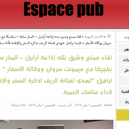
وم
»
الاخبار المهمة
»
لقاء ممتع وشيق بثته إذاعة أرابيل – المنار سابقا – ببلجيكا مع
سروان ووكالة الأسفار ” طيبة ترافيل “تهدي لفنانة الريف تذكرة السفر والإقامة لأداء من
هير
لقاء ممتع وشيق بثته إذاعة أرابيل – المنار سا
رات
ببلجيكا مع ميمونت سروان ووكالة الأسفار ” 
خل
ترافيل “تهدي لفنانة الريف تذكرة السفر والإ
لأداء مناسك العمرة.
قضية
ءً
admin
الخميس 1 يناير 1970
آخر تحديث : الخميس 1 يناير 1970 - 0:00 صباحًا