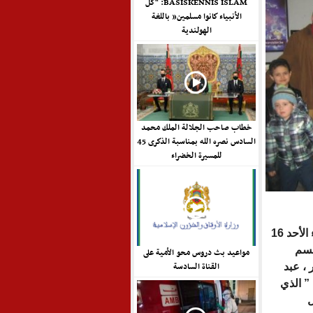
BASISKENNIS ISLAM: “كل
الأنبياء كانوا مسلمين” باللغة
الهولندية
خطاب صاحب الجلالة الملك محمد
السادس نصره الله بمناسبة الذكرى 45
للمسيرة الخضراء
عاش مقر إذاعة أرابيل- المنار- سابقا بالعاصمة البلجيكية مساء الأحد 16
قسم
مواعيد بث دروس محو الأمية على
القناة السادسة
 ، عبد
” الذي
ل