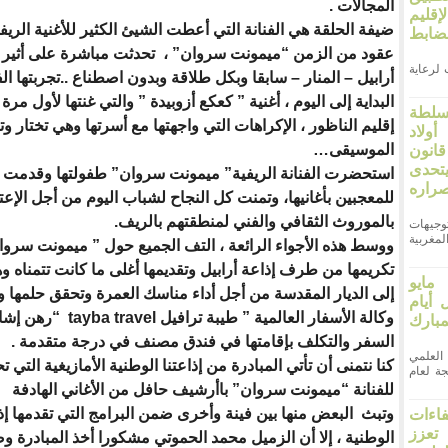
المجالات .
قليم
ضيفة الحلقة هي الفنانة التي أعطت الشيئ الكثير للأغنية الريفي
ضابط
عقود من الزمن “ميمونت سروان” ، تحدثت مباشرة على أثير إ
لرعاية
أرابيل – المنار – سابقا وبكل طلاقة وبدون اصطناع ..تجربتها ال
البداية إلى اليوم ، أغنية ” كعكع أزوبيدة ” والتي غنتها لأول مرة
سلطة
إقليم الناظور ، الإكراهات التي واجهتها مع أسرتها وهي تختار 
ولاد
الموسيقى…
انون
66. ويتحدى
استحضرت الفنانة الريفية” ميمونت سروان” طفولتها وقدمت 
صراره
للمعجبين بأغانيها، وتمنت كل النجاح لشباب اليوم من أجل الإعتن
بالموروث الثقافي والفني لمنطقتهم بالريف.
وجيهات
مغربية
ووسط هذه الأجواء الرائعة ، التف الجميع حول ” ميمونت سروان
تكريمها من طرف إذاعة أرابيل وتقديمها أغلى ما كانت تتمناه و
وم الأربعاء 27 مايو
إلى الديار المقدسة من أجل أداء مناسك العمرة وتحقق حلمها
ل أيام
وكالة الأسفار العالمية ” طيبة ترافيل
tayba travel
“رهن إشار
بارك
السفر والتكلف بإقامتها في فندق مصنف في درجة متقدمة .
علمي
كنا نتمنى أن تأتي المبادرة من إذاعتنا الوطنية الأمازيغية التي 
ة لعام
للفنانة “ميمونت سروان” باأرشيف حافل من الأغاني الهادفة
وتبث البعض منها بين فينة وأخرى ضمن البرامج التي تقدمها إذا
فاءات
 تعزز
الوطنية ، إلا أن الزميل محمد الحموتي مشكورا أخذ المبادرة 