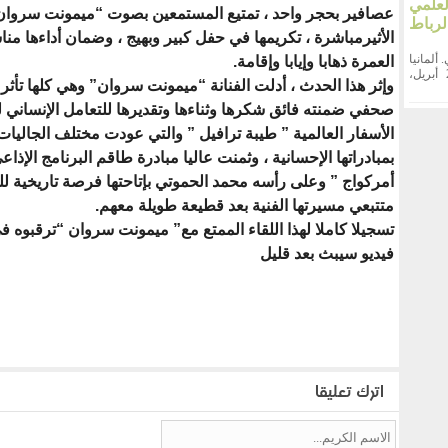
علمي
عصافير بحجر واحد ، تمتيع المستمعين بصوت “ميمونت سروان
لرباط
الأثيرمباشرة ، تكريمها في حفل كبير وبهيج ، وضمان أداءها من
. ألمانيا
العمرة ذهابا وإيابا وإقامة.
احتضنت مدينة راتينغن الألمانية، يوم السبت 25 أبريل،
وإثر هذا الحدث ، أدلت الفنانة “ميمونت سروان” وهي كلها تأثر 
صحفي ضمنته فائق شكرها وثناءها وتقديرها للتعامل الإنساني ل
الأسفار العالمية ” طيبة ترافيل ” والتي عودت مختلف الجاليات 
بمبادراتها الإحسانية ، وثمنت عاليا مبادرة طاقم البرنامج الإذاع
أمركواج ” وعلى رأسه محمد الحموتي بإتاحتها فرصة تاريخية ل
متتبعي مسيرتها الفنية بعد قطيعة طويلة معهم.
تسجيلا كاملا لهذا اللقاء الممتع مع” ميمونت سروان “ترقبوه 
فيديو سيبث بعد قليل
اترك تعليقا