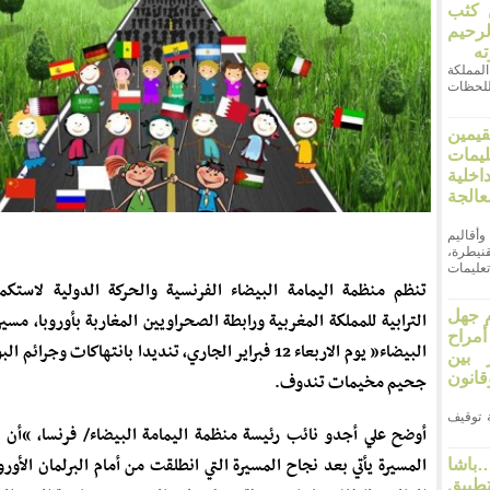
ن كثب
لرحيم
ته
ر المملكة
اللحظات
قيمين
يمات
خلية
لجة
وأقاليم
نيطرة،
عليمات
تنظم منظمة اليمامة البيضاء الفرنسية والحركة الدولية لاستكم
 جهل
الترابية للمملكة المغربية ورابطة الصحراويين المغاربة بأوروبا، مسير
مراح
البيضاء” يوم الاربعاء 12 فبراير الجاري، تنديدا بانتهاكات وجرائم
 بين
انون
جحيم مخيمات تندوف.
 21 أثارت قضية توقيف
أوضح علي أجدو نائب رئيسة منظمة اليمامة البيضاء/ فرنسا، “أن 
المسيرة يأتي بعد نجاح المسيرة التي انطلقت من أمام البرلمان الأوروب
اشا
طبيق