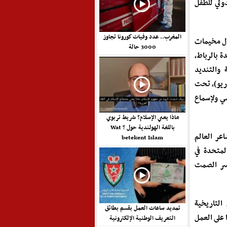
دولي للطفل
المغرب.. عدد وفيات كورونا تجاوز
ال مخيمات
3000 حالة
ة بالرباط،
ة والتنديد
ريو)، تحت
مي ولإسماع
ماذا يعني الإسلام؟ شريط تربوي
باللغة الهولندية حول ? Wat
اعر العالم
betekent Islam
لمتحدة في
كسر الصمت
لتاريخية
تمديد ساعات العمل بقسم بطائق
 على العمل
التعريف الوطنية الإلكترونية