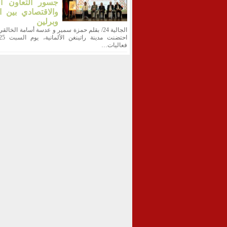
جسور التعاون ال
والاقتصادي بين ا
وبرلين
الجالية 24/ بقلم حمزة سمير و عدسة أسامة الخالقي
فعاليات…