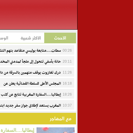
الأحدث
الأكثر شعبية
الوس
سطات….متابعة بوليسي متقاعد بتهم التش
00:26
وإهانة هيئة منظمة
حانة بأسفي تتحول إلى ملجأ لمدمني المخد
20:11
ومطالب بتفعيل القرارات العاملية
درك تغازوت يوقف متهمين بالسرقة من دا
11:26
السيارات
المجلس الأعلى للسلطة القضائية يعلن عن
16:18
تعيينات جديدة
إيطاليا….السفارة المغربية تتابع عن كثب 
18:26
وفاة عبد الرحيم فاكير وتواكب أسرته
المغرب يستعد لإطلاق جواز سفر جديد ابتدا
10:37
من 15 يوليوز.. تصميم حديث ومعايير أمنية متطورة
مع المهاجر
إيطاليا….السفارة