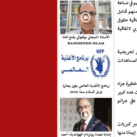
م في صناعة
نهم قنابل
فاقية حقوق
اري لاتفاقية
الأستاذ التيجاني بولعوالي يفتح قناة
BASISKENNIS ISLAM
ار تحريضية
والمساعدات
خطيرة جراء
برنامج الأغذية العالمي يفوز بجائزة
 عدد كبير
نوبل للسلام سنة 2020
في جرائم
لدولية سطرت إضافة 16 محطة عبر كبريات
يمانا منها
إصابة عمدة روتردام الهولندية، أحمد