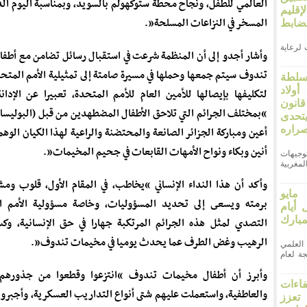
العالمي للطفل، ونجاح محطة ستوكهولم بالسويد، وبمناسبة اليوم ال
قليم
المسخر في النزاعات المسلحة”.
ضابط
لرعاية
وأشار أجدو إلى أن المنظمة شرعت في استقبال رسائل تضامن مع أطف
تندوف سيتم جمعها وحملها في مسيرة صامتة إلى تمثيلية الأمم المتحد
سلطة
ولاد
لتكليفها بإيصالها للأمين العام للأمم المتحدة، تعبيرا عن الإدان
انون
“بمختلف الجرائم التي تلاحق الأطفال المضطهدين من قبل (البوليسا
66. ويتحدى
صراره
أعين ومباركة الجزائر الصانعة والمحتضنة والراعية لهذا الكيان الوه
أنين وبكاء ونواح الأمهات القابعات في جحيم المخيمات”.
وجيهات
مغربية
وأكد أن هذا النداء الإنساني “يخاطب، في المقام الأول، قلوب ومش
وم الأربعاء 27 مايو
برمته ويسعى إلى تحديد المسؤوليات، وخاصة مسؤولية الأمم ا
ل أيام
بارك
التصدي لمثل هذه الجرائم المرتكبة جهارا في حق الإنسانية، و
الرهيب وغض الطرف عما يحدث يوميا في مخيمات تندوف”.
علمي
ة لعام
وأبرز أن أطفال مخيمات تندوف “انتزعوا وقطعوا من جذورهم ا
فاءات
والعاطفية، واستعملت عليهم شتى أنواع التداريب العسكرية، وأجبروا
 تعزز