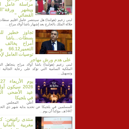
مراسلة عامل الإ
ويشهر ورقة”ال
القضائي “
لبنى زعيم (هولندا) هل سينتصر عامل اقليم سطات 
جلالة الملك بالخارج بعد إشهار باشا أولاد مراح…
تجاوز خطير لل
بسطات…باشا أ
أمراح يخالف ق
التعمير12
توصيات العامل لإ
على هدم ورش مهاجر
لبنى زعيم (هولندا) باشا أولاد مراح يتجاهل الت
الملكية السامية التي تؤكد على رعاية الجالية ال
وتسهيل…
ي
2026 سيكون أو
عيد الأضحى الم
في بلجيكا
أعلن المجلس ال
للمسلمين في بلجيكا عن تحديد بداية شهر ذي الحج
1447هـ، مؤكداً أن يوم…
منتدى راتينغن: ك
مغربية بألمانيا