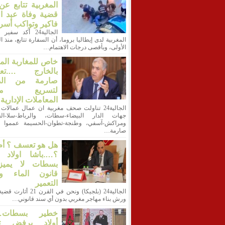
المغربية تتابع ع
قضية وفاة عبد ا
فاكير وتواكب أسر
الجالية24 أكد سفي
المغربية لدى إيطاليا بروما، أن السفارة تتابع، منذ 
الأولى، وبأقصى درجات الاهتمام…
خاص للمغاربة الم
بالخارج ….تعل
صارمة من الدا
لتسريع معا
المعاملات الإدارية
الجالية24 تناولت صحف مغربية ان عمال عمالات 
جهات الدار البيضاء-سطات، والرباط-سلا-الق
ومراكش-آسفي، وطنجة-تطوان-الحسيمة عمموا ت
صارمة…
هل هو تعسف ؟ أم
؟….باشا اولاد أ
بسطات لا يميز
قانون الماء وق
التعمير
الجالية24 (بلجيكا) ونحن في القرن
ورش بناء مهاجر مغربي بدون أي سند قانوني…
خطير بسطات…ب
أولاد يرفض ت