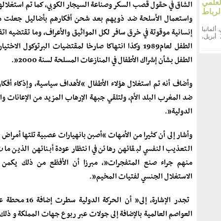
علمي
الشاق في حقول قصب السكر وصناعة السيجار الكوبي، كما تم استغلاله
لرباط
واستعمال الأسلحة ضد ذويهم بعد شحن أفكارهم بأضاليل جعلت م
. ألمانيا
إنسانية موقوتة في خرق سافر لكل المواثيق والأعراف، وما تقتضيه ات
احتضنت مدينة راتينغن الألمانية، يوم السبت 25 أبريل،
الطفل لعام1989 وكذا انتهاكا صارخا لمقتضيات البرتوكول الاختي
الطفل بشأن إشراك الأطفال في المنازعات المسلحة لسنة 2000”.
وأضاف أنه تم استغلال هؤلاء الأطفال “لأهداف سياسية، وإذكاء أفك
ضد المغرب البلد الأم، ولتلقي جبهة الإرهاب المزيد من الإعانات 
الدولية”.
وأشار إلى أن كثيرا من الأمهات “أصبن بانهيارات عصبية تلتها أمراض 
التعذيب النفسي لبقائهن رهائن في انتظار عودة أبنائهن الذين مات
منهم جراء صنع المتفجرات”، مبرزا أن الأفظع من ذلك يكمن “
الاستغلال الجنسي لفتيات المخيم”.
تجدر الإشارة، إلى” أن الحركة ا
العواصم العالمية بالإضافة إلى جولات عبر ربوع جهات المملكة و ذلك إ