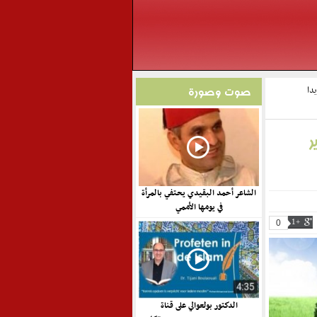
 تنديدا
صوت وصورة
12 فبراير
الشاعر أحمد البقيدي يحتفي بالمرأة
في يومها الأممي
0
+1
الدكتور بولعوالي على قناة