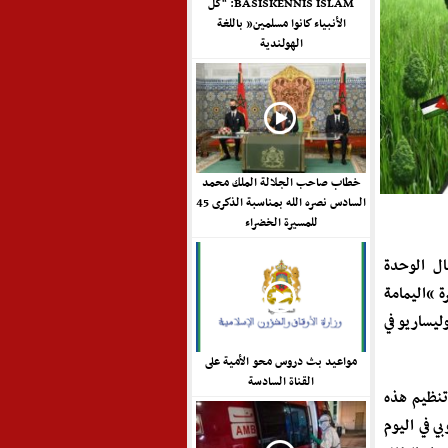
BASISKENNIS ISLAM: “كل
الأنبياء كانوا مسلمين” باللغة
الهولندية
خطاب صاحب الجلالة الملك محمد
السادس نصره الله بمناسبة الذكرى 45
للمسيرة الخضراء
ال الوحدة
ة “اليمامة
 البوليساريو في
مواعيد بث دروس محو الأمية على
القناة السادسة
تنظيم هذه
ي في اليوم