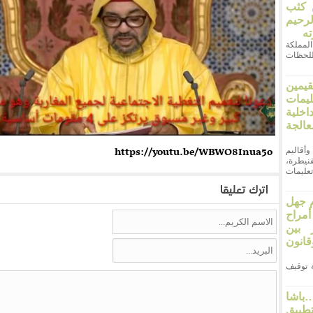
ن كثب
لرحيم
ته
ر المملكة
اللحظات
قيمين
يمات
خلية
لجة
https://youtu.be/WBWO8Inua5o
وأقاليم
نيطرة،
عليمات
اترك تعليقا
 جهل
مراح
 بين
انون
 21 أثارت قضية توقيف
اشا
طبيق