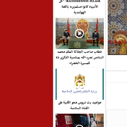
BASISKENNIS ISLAM: “كل
الأنبياء كانوا مسلمين” باللغة
الهولندية
خطاب صاحب الجلالة الملك محمد
السادس نصره الله بمناسبة الذكرى 45
للمسيرة الخضراء
مواعيد بث دروس محو الأمية على
القناة السادسة