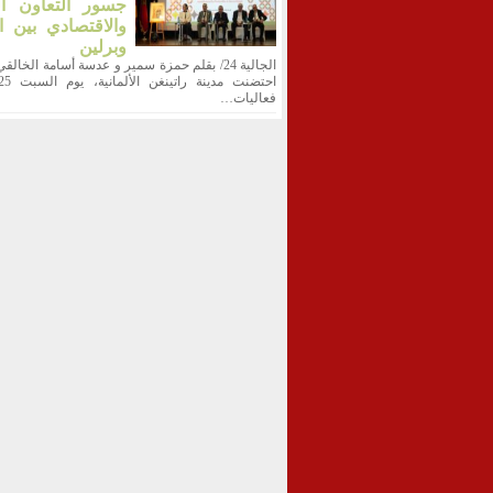
جسور التعاون ال
والاقتصادي بين ا
وبرلين
الجالية 24/ بقلم حمزة سمير و عدسة أسامة الخالقي
فعاليات…