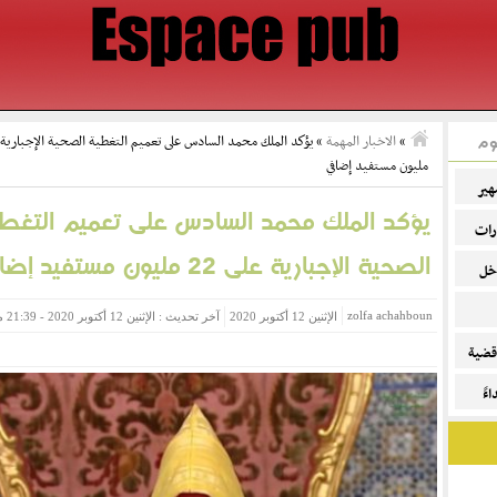
وم
»
الاخبار المهمة
»
مليون مستفيد إضافي
هير
يؤكد الملك محمد السادس على تعميم التغط
رات
الصحية الإجبارية على 22 مليون مستفيد إضافي
خل
zolfa achahboun
الإثنين 12 أكتوبر 2020
آخر تحديث : الإثنين 12 أكتوبر 2020 - 21:39 مساءً
قضية
ءً