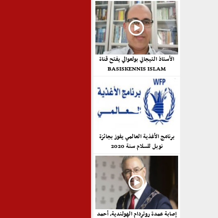
الأستاذ التيجاني بولعوالي يفتح قناة
BASISKENNIS ISLAM
برنامج الأغذية العالمي يفوز بجائزة
نوبل للسلام سنة 2020
إصابة عمدة روتردام الهولندية، أحمد