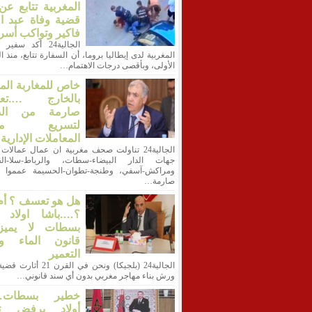
المغربية تتابع ع
قضية وفاة عبد ا
فاكير وتواكب أسر
الجالية24 أكد سفي
المغربية لدى إيطاليا بروما، أن السفارة تتابع، منذ 
الأولى، وبأقصى درجات الاهتمام…
خاص للمغاربة الم
بالخارج ….تعل
صارمة من الدا
لتسريع معا
المعاملات الإدارية
الجالية24 تناولت صحف مغربية ان عمال عمالات 
جهات الدار البيضاء-سطات، والرباط-سلا-الق
ومراكش-آسفي، وطنجة-تطوان-الحسيمة عمموا ت
صارمة…
هل هو تعسف ؟ أم
؟….باشا اولاد أ
بسطات لا يميز
قانون الماء وق
التعمير
الجالية24 (بلجيكا) ونحن في القرن
ورش بناء مهاجر مغربي بدون أي سند قانوني…
خطير بسطات…ب
أولاد يرفض ت