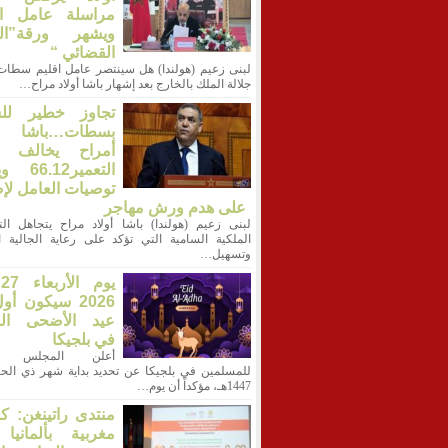
مراسلة عامل الإ
ويشهر ورقة”ال
القضائي “
لبنى زعيم (هولندا) هل سينتصر عامل اقليم سطات 
جلالة الملك بالخارج بعد إشهار باشا أولاد مراح…
تجاوز خطير لل
بسطات…باشا أ
أمراح يخالف ق
التعمير12
توصيات العامل لإ
على هدم ورش مهاجر
لبنى زعيم (هولندا) باشا أولاد مراح يتجاهل الت
الملكية السامية التي تؤكد على رعاية الجالية ال
وتسهيل…
ي
2026 سيكون أو
عيد الأضحى الم
في بلجيكا
أعلن المجلس ال
للمسلمين في بلجيكا عن تحديد بداية شهر ذي الحج
1447هـ، مؤكداً أن يوم…
منتدى راتينغن: ك
مغربية بألمانيا