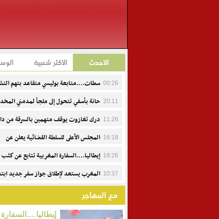
الأحدث
الأكثر شعبية
الوس
سطات….متابعة بوليسي متقاعد بتهم التش
00:26
وإهانة هيئة منظمة
حانة بأسفي تتحول إلى ملجأ لمدمني المخد
20:11
ومطالب بتفعيل القرارات العاملية
درك تغازوت يوقف متهمين بالسرقة من دا
11:26
السيارات
المجلس الأعلى للسلطة القضائية يعلن عن
16:18
تعيينات جديدة
إيطاليا….السفارة المغربية تتابع عن كثب 
18:26
وفاة عبد الرحيم فاكير وتواكب أسرته
المغرب يستعد لإطلاق جواز سفر جديد ابتدا
10:37
من 15 يوليوز.. تصميم حديث ومعايير أمنية متطورة
مع المهاجر
إيطاليا….السفارة