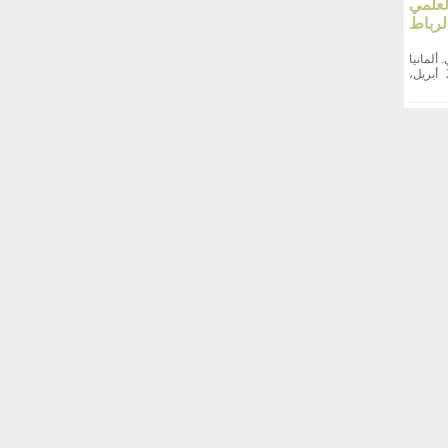
علمي
لرباط
. ألمانيا
احتضنت مدينة راتينغن الألمانية، يوم السبت 25 أبريل،