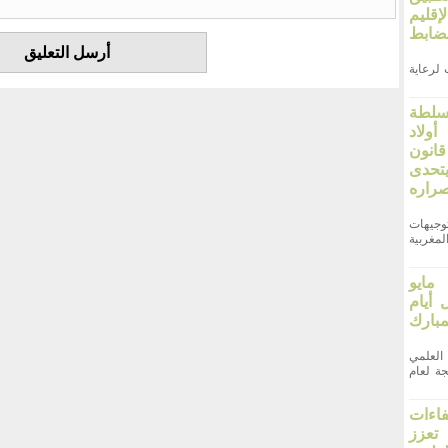
قليم
ضابط
لرعاية
سلطة
ولاد
انون
66. ويتحدى
صراره
وجيهات
مغربية
وم الأربعاء 27 مايو
ل أيام
بارك
علمي
ة لعام
فاءات
 تعزز