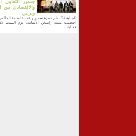
جسور التعاون ال
والاقتصادي بين ا
وبرلين
الجالية 24/ بقلم حمزة سمير و عدسة أسامة الخالقي
فعاليات…