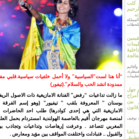
ن كثب
لرحيم
ته
ر المملكة
اللحظات
قيمين
يمات
خلية
لجة
وأقاليم
نيطرة،
“أنا هنا لست”السياسية” ولا أحمل خلفيات سياسية.قلبي مف
عليمات
ممدودة انشد الحب والسلام”.(تيفور)
 جهل
ما زالت تداعيات “رفض” الفنانة الامازيغية ذات الاصول الريفي
مراح
 بين
بوسنان ” المعروفة بلقب ” تيفيور” (وهو إسم الفرقة ا
انون
الامازيغية التي هي إحدى كوادرها) طلب احد الحاضرات ا
لمنصة مهرجان أُقيم بالعاصمة الهولندية امستردام بحمل الع
 21 أثارت قضية توقيف
المغربي تتصاعد . وعرفت إرهاصات وتداعيات وتجاذب ب
اشا
والقبول .. فتبادلت واختلفت المواقف بين مؤيد ومعارض .
طبيق