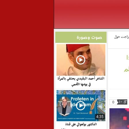
ي راجت حول
صوت وصورة
م
الشاعر أحمد البقيدي يحتفي بالمرأة
في يومها الأممي
0
+1
الدكتور بولعوالي على قناة