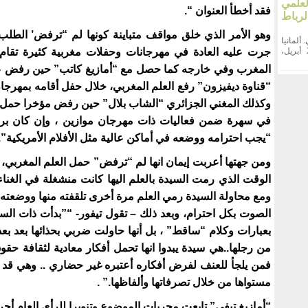
علمي
فقد أخطأ العنوان “.
لرباط
وهو الأمر الذي خلق مواقف متباينة كونها لم “ترفض’ الطل
. ألمانيا
جرت عليه العادة في مهرجانات وحفلات مغربية كثيرة تقام
احتضنت مدينة راتينغن الألمانية، يوم السبت 25 أبريل،
المغرب وفي خارجه كما حصل مع “أمازيغ كاتب” حين رفض 
“قناوة ديفيزون” رفع العلم المغربي، خلال حفل أقامه بمهرجان
وكذلك المغني الجزائري “الشاب بلال” حين رفض مؤخرا حمل 
في سهرة ضمن فعاليات ذات مهرجان موازين ، وإن كان برر 
“يجب احترامه ووضعه في أماكن عالية مثل الأفلام الأمريكية”.
ومن جهتها أعربت إيمان انها لم “ترفض” حمل العلم المغربي، ب
الوقت الذي رمت السيدة بالعلم اليها كانت منشغلة في الغناء
ومع محاولة السيدة رمي العلم مرة أخرى تلقفته منها ووضعته
الصوت بكل احترام، وبعد ذلك – تقول تيفور- “”بدأت ذات الس
بعبارات وكلام “ساقط” ، بل أنها حاولت ضربي بحذائها بعد بعد
من رجلها..هي سيدة يبدوا انها تحمل أفكار معادية لثقافة حقوق
فمن يلجأ للعنف لفرض أفكاره أعتبره غير حضاري .. وهي قد
مستواها من خلال تصرفاتها وألفاظها.” .
“أمازيغ تيفي” تابعت مجريات الموضوع وتنويرا للرأي العام أجر