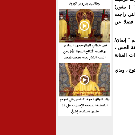
بوطالب، بفيروس كورونا
 ( تيفور)
التي راجت
 فضلا عن
 ” إيمان/
نص خطاب الملك محمد السادس
هفة الحس ،
بمناسبة افتتاح الدورة الأولى من
 الفنانة
السنة التشريعية 2020-2021
وح ، ويدي
يؤكد الملك محمد السادس على تعميم
التغطية الصحية الإجبارية على 22
مليون مستفيد إضافي