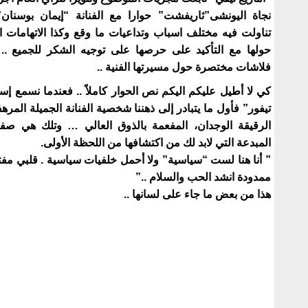
نجاة اليونشى”ثاريفشت” حوارا مع الفنانة “إيمان بوسنان”
تناولت فيه مختلف اسباب وتداعيات ما وقع وكذا الاتهامات 
حولها مع التأكيد على حرصها على توجيه الشكر للجميع ..
فلاشات مختصرة حول مسيرتها الفنية ..
كي لا أطيل عليكم اليكم نص الحوار كاملاً .. فعندما نسمع إسم
تيفور” فأول ما يتبادر إلى ذهننا شخصية الفنانة الجميلة المر
الرقيقة الوجدان، المفعمة بالذوق العالي … وتلك هي صفات
المبدعة التي لابد لك من اكتشافها من اللحظة الأولى.
” أنا هنا لست “سياسية” ولا أحمل خلفيات سياسية . قلبي مفت
ممدودة انشد الحب والسلام ..”
هذا من بعض ما جاء على لسانها ..