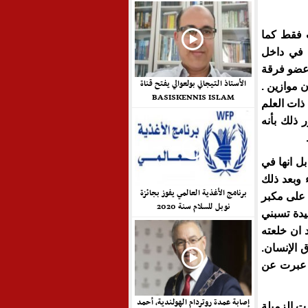
ب فقط كما
 في داخل
عضو فرقة
الأستاذ التيجاني بولعوالي يفتح قناة
 موازين .
BASISKENNIS ISLAM
ذات العلم
ذلك بأنه
ل انها في
 وبعد ذلك
برنامج الأغذية العالمي يفوز بجائزة
 على مكبر
نوبل للسلام سنة 2020
يدة تسبني
 ان خلعته
 الإنسان.
 عبرت عن
إصابة عمدة روتردام الهولندية، أحمد
ت الزميلة