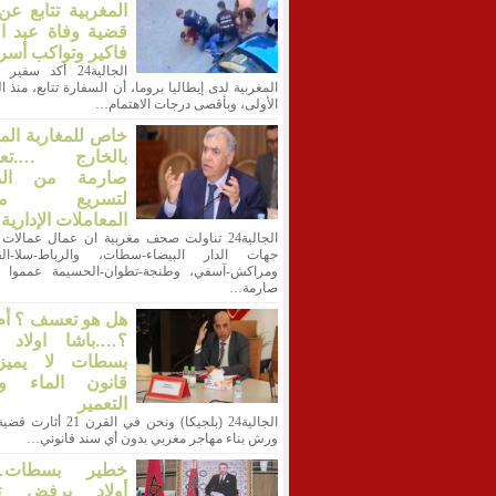
المغربية تتابع ع
قضية وفاة عبد ا
فاكير وتواكب أسر
الجالية24 أكد سفي
المغربية لدى إيطاليا بروما، أن السفارة تتابع، منذ 
الأولى، وبأقصى درجات الاهتمام…
خاص للمغاربة الم
بالخارج ….تعل
صارمة من الدا
لتسريع معا
المعاملات الإدارية
الجالية24 تناولت صحف مغربية ان عمال عمالات 
جهات الدار البيضاء-سطات، والرباط-سلا-الق
ومراكش-آسفي، وطنجة-تطوان-الحسيمة عمموا ت
صارمة…
هل هو تعسف ؟ أم
؟….باشا اولاد أ
بسطات لا يميز
قانون الماء وق
التعمير
الجالية24 (بلجيكا) ونحن في القرن
ورش بناء مهاجر مغربي بدون أي سند قانوني…
خطير بسطات…ب
أولاد يرفض ت