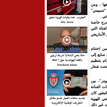
ها ، ومن
ت “تسييس”
ي .
المغرب.. عدد وفيات كورونا تجاوز
3000 حالة
حرج خاصة
فتاة التي
 الأمازيغي
ن اختتام
 سابع إلى
ماذا يعني الإسلام؟ شريط تربوي
باللغة الهولندية حول ? Wat
ام بتنظيم
betekent Islam
تحت شعار
تر”، بين
ت الفنانة
يفور كان
تمديد ساعات العمل بقسم بطائق
ني للهوية
التعريف الوطنية الإلكترونية
د غير ذلك