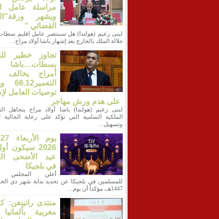
مراسلة عامل الإ
ويشهر ورقة”ال
القضائي “
لبنى زعيم (هولندا) هل سينتصر عامل اقليم سطات 
جلالة الملك بالخارج بعد إشهار باشا أولاد مراح…
تجاوز خطير لل
بسطات…باشا أ
أمراح يخالف ق
التعمير12
توصيات العامل لإ
على هدم ورش مهاجر
لبنى زعيم (هولندا) باشا أولاد مراح يتجاهل الت
الملكية السامية التي تؤكد على رعاية الجالية ال
وتسهيل…
ي
2026 سيكون أو
عيد الأضحى الم
في بلجيكا
أعلن المجلس ال
للمسلمين في بلجيكا عن تحديد بداية شهر ذي الحج
1447هـ، مؤكداً أن يوم…
منتدى راتينغن: ك
مغربية بألمانيا