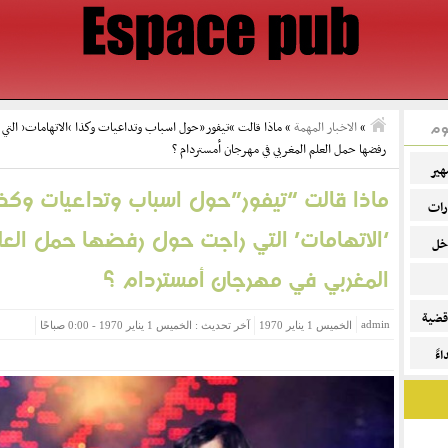
وم
»
الاخبار المهمة
»
ماذا قالت “تيفور”حول اسباب وتداعيات وكذا ‘الاتهامات’ الت
رفضها حمل العلم المغربي في مهرجان أمستردام ؟
هير
ماذا قالت “تيفور”حول اسباب وتداعيات وكذا
رات
‘الاتهامات’ التي راجت حول رفضها حمل العل
خل
المغربي في مهرجان أمستردام ؟
قضية
admin
الخميس 1 يناير 1970
آخر تحديث : الخميس 1 يناير 1970 - 0:00 صباحًا
ءً