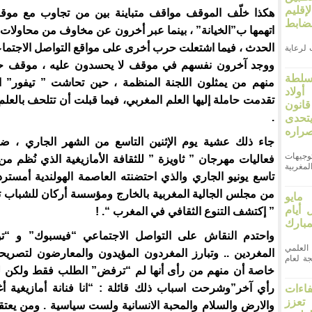
قليم
هكذا خلّف الموقف مواقف متباينة بين من تجاوب مع موقف
ضابط
اتهمها ب”الخيانة” ، بينما عبر أخرون عن مخاوف من محاولا
الحدث ، فيما اشتعلت حرب أخرى على مواقع التواصل الاجتماع
لرعاية
ووجد آخرون نفسهم في موقف لا يحسدون عليه ، موقف 
سلطة
منهم من يمثلون اللجنة المنظمة ، حين تحاشت ” تيفور” ال
ولاد
تقدمت حاملة إليها العلم المغربي، فيما قبلت أن تتلحف بالعلم
انون
.
66. ويتحدى
صراره
جاء ذلك عشية يوم الإثنين التاسع من الشهر الجاري ، ضم
وجيهات
فعاليات مهرجان ” ثاويزة ” للثقافة الأمازيغية الذي نُظم من
مغربية
تاسع يونيو الجاري والذي احتضنته العاصمة الهولندية أمسترد
من مجلس الجالية المغربية بالخارج ومؤسسة أركان للشباب 
وم الأربعاء 27 مايو
ل أيام
” إكتشف التنوع الثقافي في المغرب “. !
بارك
واحتدم النقاش على التواصل الاجتماعي “فيسبوك” و “توي
علمي
المغردين .. وتبارز المغردون المؤيدون والمعارضون لتصريحا
ة لعام
خاصة أن منهم من رأى أنها لم “ترفض” الطلب فقط ولكن لت
رأي آخر”وشرحت اسباب ذلك قائلة : “انا فنانة أمازيغية أغ
فاءات
 تعزز
والارض والسلام والمحبة الانسانية ولست سياسية . ومن يعتق