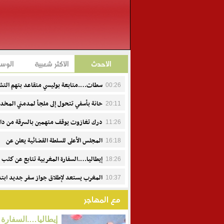
الأحدث
الأكثر شعبية
الوس
سطات….متابعة بوليسي متقاعد بتهم التش
00:26
وإهانة هيئة منظمة
حانة بأسفي تتحول إلى ملجأ لمدمني المخد
20:11
ومطالب بتفعيل القرارات العاملية
درك تغازوت يوقف متهمين بالسرقة من دا
11:26
السيارات
المجلس الأعلى للسلطة القضائية يعلن عن
16:18
تعيينات جديدة
إيطاليا….السفارة المغربية تتابع عن كثب 
18:26
وفاة عبد الرحيم فاكير وتواكب أسرته
المغرب يستعد لإطلاق جواز سفر جديد ابتدا
10:37
من 15 يوليوز.. تصميم حديث ومعايير أمنية متطورة
مع المهاجر
إيطاليا….السفارة