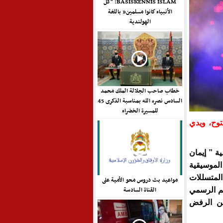
BASISKENNIS ISLAM: “كل
الأنبياء كانوا مسلمين” باللغة
الهولندية
خطاب صاحب الجلالة الملك محمد
السادس نصره الله بمناسبة الذكرى 45
للمسيرة الخضراء
توح، ويدي
ة ” إيمان
لموسيقية
لمتسللات
مواعيد بث دروس محو الأمية على
القناة السادسة
لم الرسمي
ين الرفض