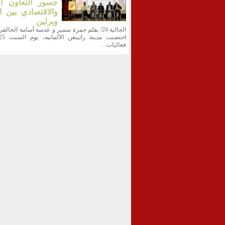
جسور التعاون ال
والاقتصادي بين ا
وبرلين
الجالية 24/ بقلم حمزة سمير و عدسة أسامة الخالقي
فعاليات…