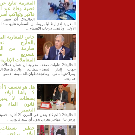
المغربية تتابع ع
قضية وفاة عبد ا
فاكير وتواكب أسر
الجالية24 أكد سفي
المغربية لدى إيطاليا بروما، أن السفارة تتابع، منذ 
الأولى، وبأقصى درجات الاهتمام…
خاص للمغاربة الم
بالخارج ….تعل
صارمة من الدا
لتسريع معا
المعاملات الإدارية
الجالية24 تناولت صحف مغربية ان عمال عمالات 
جهات الدار البيضاء-سطات، والرباط-سلا-الق
ومراكش-آسفي، وطنجة-تطوان-الحسيمة عمموا ت
صارمة…
هل هو تعسف ؟ أم
؟….باشا اولاد أ
بسطات لا يميز
قانون الماء وق
التعمير
الجالية24 (بلجيكا) ونحن في القرن
ورش بناء مهاجر مغربي بدون أي سند قانوني…
خطير بسطات…ب
أولاد يرفض ت