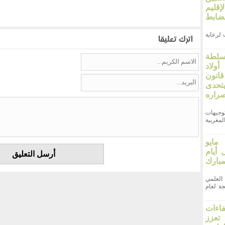
قليم
ضابط
لرعاية
اترك تعليقا
سلطة
ولاد
انون
66. ويتحدى
صراره
وجيهات
مغربية
وم الأربعاء 27 مايو
ل أيام
بارك
علمي
ة لعام
فاءات
 تعزز