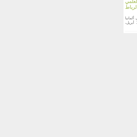
علمي
لرباط
. ألمانيا
احتضنت مدينة راتينغن الألمانية، يوم السبت 25 أبريل،