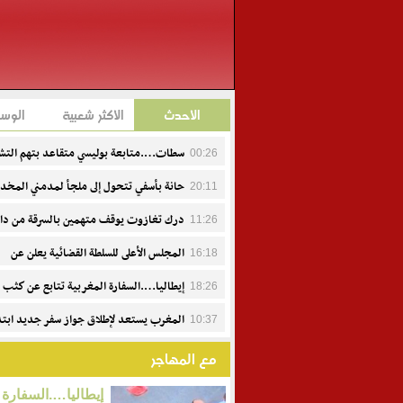
الأحدث
الأكثر شعبية
الوس
سطات….متابعة بوليسي متقاعد بتهم التش
00:26
وإهانة هيئة منظمة
حانة بأسفي تتحول إلى ملجأ لمدمني المخد
20:11
ومطالب بتفعيل القرارات العاملية
درك تغازوت يوقف متهمين بالسرقة من دا
11:26
السيارات
المجلس الأعلى للسلطة القضائية يعلن عن
16:18
تعيينات جديدة
إيطاليا….السفارة المغربية تتابع عن كثب 
18:26
وفاة عبد الرحيم فاكير وتواكب أسرته
المغرب يستعد لإطلاق جواز سفر جديد ابتدا
10:37
من 15 يوليوز.. تصميم حديث ومعايير أمنية متطورة
مع المهاجر
إيطاليا….السفارة