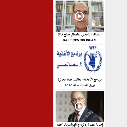
الأستاذ التيجاني بولعوالي يفتح قناة
BASISKENNIS ISLAM
برنامج الأغذية العالمي يفوز بجائزة
نوبل للسلام سنة 2020
إصابة عمدة روتردام الهولندية، أحمد