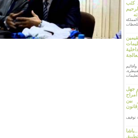
ن كثب
لرحيم
ته
ر المملكة
اللحظات
قيمين
يمات
خلية
لجة
وأقاليم
نيطرة،
عليمات
 جهل
مراح
 بين
انون
 21 أثارت قضية توقيف
اشا
طبيق