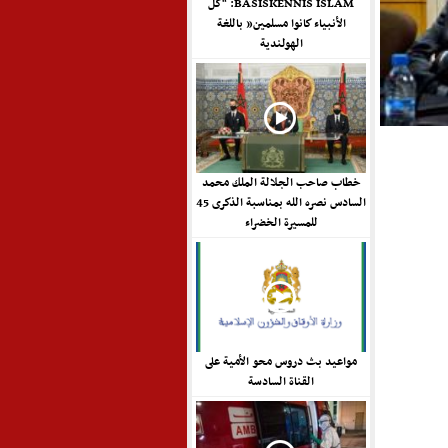
BASISKENNIS ISLAM: “كل
الأنبياء كانوا مسلمين” باللغة
الهولندية
خطاب صاحب الجلالة الملك محمد
السادس نصره الله بمناسبة الذكرى 45
للمسيرة الخضراء
مواعيد بث دروس محو الأمية على
القناة السادسة