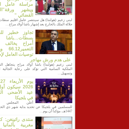
مراسلة عامل الإ
ويشهر ورقة”ال
القضائي “
لبنى زعيم (هولندا) هل سينتصر عامل اقليم سطات 
جلالة الملك بالخارج بعد إشهار باشا أولاد مراح…
تجاوز خطير لل
بسطات…باشا أ
أمراح يخالف ق
التعمير12
توصيات العامل لإ
على هدم ورش مهاجر
لبنى زعيم (هولندا) باشا أولاد مراح يتجاهل الت
الملكية السامية التي تؤكد على رعاية الجالية ال
وتسهيل…
ي
2026 سيكون أو
عيد الأضحى الم
في بلجيكا
أعلن المجلس ال
للمسلمين في بلجيكا عن تحديد بداية شهر ذي الحج
1447هـ، مؤكداً أن يوم…
منتدى راتينغن: ك
مغربية بألمانيا